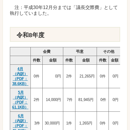
注：平成30年12月分までは「議長交際費」として
執行していました。
令和8年度
会費
弔意
その他
件数
金額
件数
金額
件数
金額
件
4月
（内訳）
0件
0円
2件
21,265円
0件
0円
2件
（PDF：
38.6KB）
5月
（内訳）
2件
14,000円
7件
81,945円
0件
0円
9
（PDF：
61.1KB）
6月
（内訳）
3件
30,000円
1件
1,265円
0件
0円
4件
（PDF：